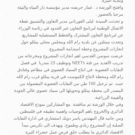
وبلدية البيرة.
وافتتح الورشة د . عمار خريشه مدير مؤسسة دار المياه والبيئة
مرحبا بالحضور .
و تحدثت السيدة ليلى العورتاني مدير التعاون والتنسيق نقطة
الاتصال الوطنية لبرنامج التعاون عبر الحدود في رئاسة الوزراء
عن لبرنامج التعاون المشترك والخطط المستقبلية للمشاريع.
وتحدث ممثلين عن بلدية رام الله ومجلس محلي بيتللو حول
انجازات المشروع وخطة استدامة المشروع.
عرضت سوسن القدسي اهم انجازات المشروع ومخرجاته من
تدريب االعديد من فئة NEETs وتوظيف 23 متدربا في فصل
النفايات العضوية في انتاج السماد العضوي في مطاعم وفنادق
رام الله ومحطة لانتاج الكموست في قرية بيتللو غرب رام الله.
حيث تم ترحيل 100 طن من النفايات العضوية المفصولة من
المصدر الى محطة بيتللو وتحويلها الى سماد عضوي عالي الجودة
والقيمة الزراعية.
وفي خلال الورشة تم مناقشة مع المشاركين نموذج الاقتصاد
الدائري واالخروج باهم التوصيات واهمية تطبيقه في فلسطين.
ومن جانبه قال المهندس ياسر دويك استشاري في ادارة النفايات
الصلبة إن المشروع ريادي وطموح، ويهدف الى تكريس مبدأ
الاقتصاد الدائري ما يتطلب خلق فرص عمل خضراء كثيرة.