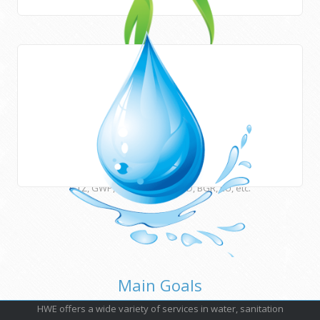
Areas of work
HWE works closely with Newcastle University (UK) and
many other international institutions and funding agencies
such as UNESCO, ESCWA, CEDARE, UNU, USAID, DFID, AFD,
GTZ, GWP, EUWI, JICA, ACSAD, BGR, EU, etc.
Main Goals
HWE offers a wide variety of services in water, sanitation